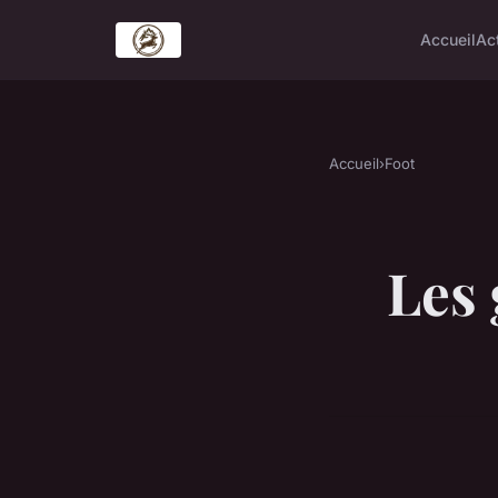
Accueil
Ac
Accueil
›
Foot
Les 