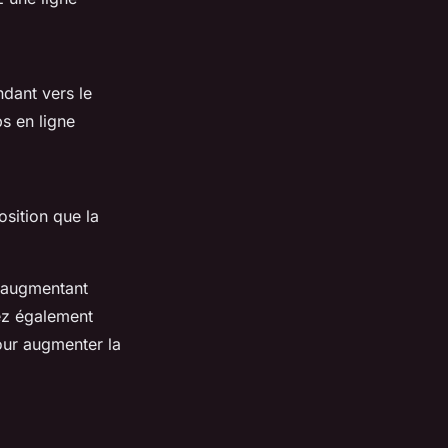
ndant vers le
s en ligne
osition que la
n augmentant
ez également
our augmenter la