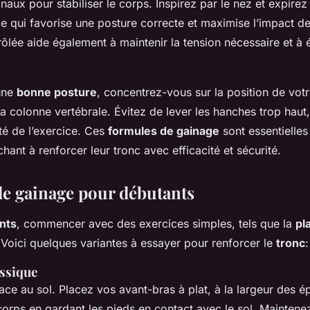
aux pour stabiliser le corps. Inspirez par le nez et expir
e qui favorise une posture correcte et maximise l’impact de
rôlée aide également à maintenir la tension nécessaire et à év
une
bonne posture
, concentrez-vous sur la position de votr
la colonne vertébrale. Évitez de lever les hanches trop haut,
ité de l’exercice. Ces
formules de gainage
sont essentielles
hant à renforcer leur tronc avec efficacité et sécurité.
de gainage pour débutants
nts
, commencer avec des exercices simples, tels que la
pl
 Voici quelques variantes à essayer pour renforcer le
tronc
:
assique
ce au sol. Placez vos avant-bras à plat, à la largeur des ép
orps en gardant les pieds en contact avec le sol. Maintene