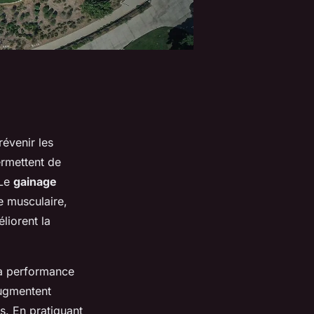
révenir les
ermettent de
 Le
gainage
e musculaire,
liorent la
la performance
augmentent
es. En pratiquant