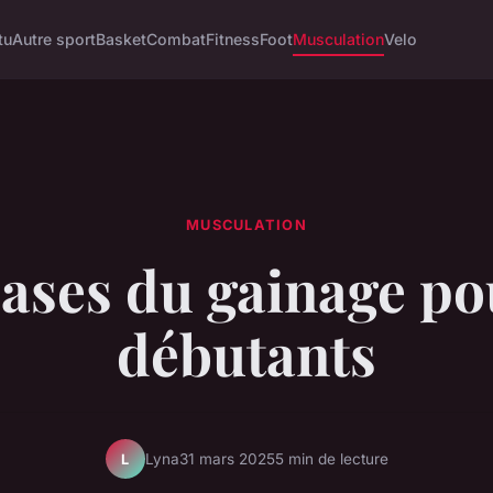
tu
Autre sport
Basket
Combat
Fitness
Foot
Musculation
Velo
MUSCULATION
ases du gainage po
débutants
Lyna
31 mars 2025
5 min de lecture
L