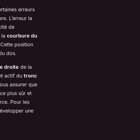
ertaines erreurs
e. L’erreur la
cité de
 la
courbure du
Cette position
 du dos.
e droite
de la
t actif du
tronc
vous assurer que
ce plus sûr et
rce. Pour les
développer une