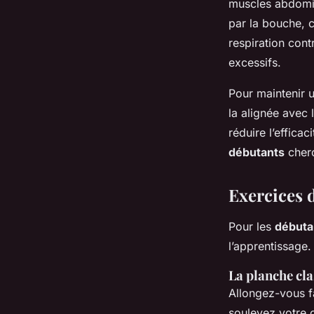
muscles abdomin
par la bouche, c
respiration cont
excessifs.
Pour maintenir 
la alignée avec 
réduire l’efficac
débutants
cherc
Exercices 
Pour les
débuta
l’apprentissage.
La planche cl
Allongez-vous fa
soulevez votre c