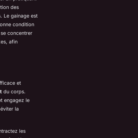
ution des
s. Le gainage est
bonne condition
 se concentrer
es, afin
ficace et
t
du corps.
et engagez le
éviter la
ntractez les