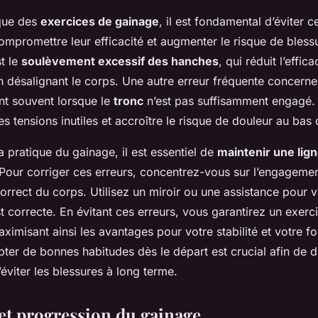
ique des
exercices de gainage
, il est fondamental d’éviter c
ompromettre leur efficacité et augmenter le risque de blessur
t le
soulèvement excessif des hanches
, qui réduit l’effica
n désalignant le corps. Une autre erreur fréquente concerne
ent souvent lorsque le
tronc
n’est pas suffisamment engagé. 
es tensions inutiles et accroître le risque de douleur au bas
a pratique du gainage, il est essentiel de
maintenir une lign
 Pour corriger ces erreurs, concentrez-vous sur l’engagemen
correct du corps. Utilisez un miroir ou une assistance pour 
t correcte. En évitant ces erreurs, vous garantirez un exerci
aximisant ainsi les avantages pour votre stabilité et votre fo
pter de bonnes habitudes dès le départ est crucial afin de 
’éviter les blessures à long terme.
 et progression du gainage