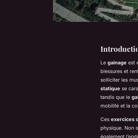
Introducti
Le
gainage
est 
blessures et ren
solliciter les m
statique
se cara
tandis que le
ga
mobilité et la c
Ces
exercices 
physique. Non s
également l’endu