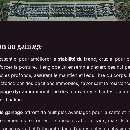
on au gainage
essentiel pour améliorer la
stabilité du tronc
, crucial pour p
forcer la posture. Il englobe un ensemble d’exercices qui p
uscles profonds, assurant le maintien et l’équilibre du corps.
ctérise par des positions immobiles, favorisant la résistanc
inage dynamique
implique des mouvements fluides qui amé
oordination.
de gainage
offrent de multiples avantages pour la santé et 
eulement ils renforcent les muscles abdominaux, mais ils 
rance overall et l’efficacité dans d’autres activités physiqu