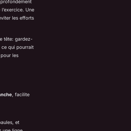
ez profondément
 l’exercice. Une
iter les efforts
e tête: gardez-
 ce qui pourrait
 pour les
anche
, facilite
aules, et
z une ligne